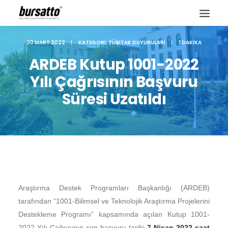
30 MART 2022
|
KATEGORI:
TÜBITAK DUYURULARI
|
1 DAKIKA
ARDEB Kutup 1001-2022
Yılı Çağrısının Başvuru
Süresi Uzatıldı
Araştırma Destek Programları Başkanlığı (ARDEB)
Site içi arama
tarafından “1001-Bilimsel ve Teknolojik Araştırma Projelerini
Destekleme Programı” kapsamında açılan Kutup 1001-
2022 Yılı Çağrısının son başvuru tarihi
7 Nisan 2022
saat