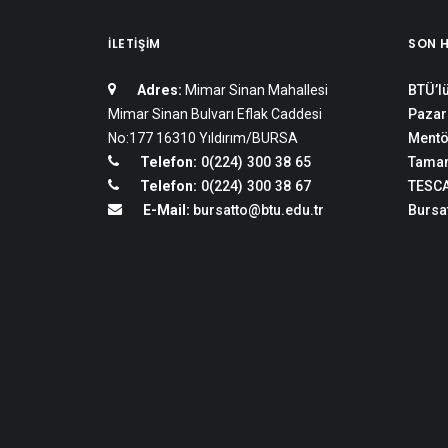
İLETIŞIM
SON 
Adres:
Mimar Sinan Mahallesi
BTÜ’lü
Mimar Sinan Bulvarı Eflak Caddesi
Pazar
No:177 16310 Yıldırım/BURSA
Mentö
Telefon:
0(224) 300 38 65
Tamam
Telefon:
0(224) 300 38 67
TESCA
E-Mail:
bursatto@btu.edu.tr
Bursat