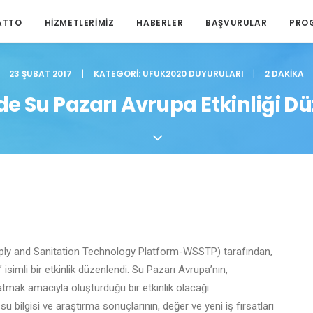
ATTO
HIZMETLERIMIZ
HABERLER
BAŞVURULAR
PRO
23 ŞUBAT 2017
|
KATEGORI:
UFUK2020 DUYURULARI
|
2 DAKIKA
de Su Pazarı Avrupa Etkinliği D
pply and Sanitation Technology Platform-WSSTP) tarafından,
simli bir etkinlik düzenlendi. Su Pazarı Avrupa’nın,
tmak amacıyla oluşturduğu bir etkinlik olacağı
su bilgisi ve araştırma sonuçlarının, değer ve yeni iş fırsatları