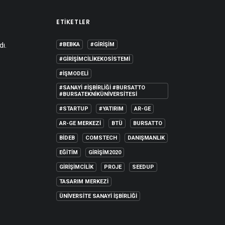
ETIKETLER
dı.
#BEBKA
#GIRIŞIM
#GIRIŞIMCILIKEKOSISTEMI
#IŞMODELI
#SANAYI #IŞBIRLIĞI #BURSATTO
#BURSATEKNIKÜNIVERSITESI
#STARTUP
#YATIRIM
AR-GE
AR-GE MERKEZI
BTÜ
BURSATTO
BİDEB
COMSTECH
DANIŞMANLIK
EĞITIM
GIRIŞIM2020
GIRIŞIMCILIK
PROJE
SEEDUP
TASARIM MERKEZI
ÜNIVERSITE SANAYI İŞBIRLIĞI