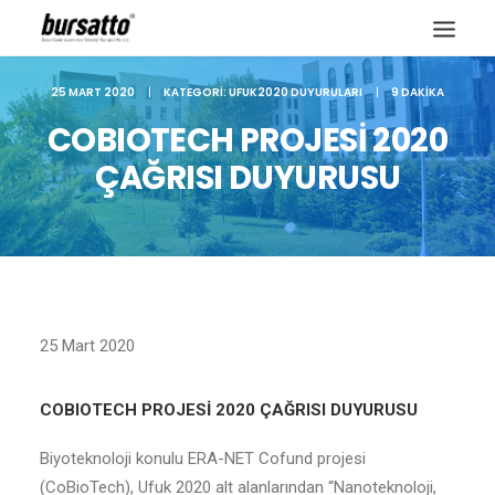
25 MART 2020
|
KATEGORI:
UFUK2020 DUYURULARI
|
9 DAKIKA
COBIOTECH PROJESİ 2020
ÇAĞRISI DUYURUSU
25 Mart 2020
COBIOTECH PROJESİ 2020 ÇAĞRISI DUYURUSU
Site içi arama
Biyoteknoloji konulu ERA-NET Cofund projesi
(CoBioTech), Ufuk 2020 alt alanlarından “Nanoteknoloji,