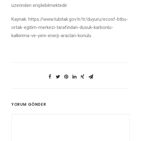
üzerinden erişilebilmektedir.
Kaynak: https://www.tubitak.gov.tr/tr/duyuru/ecosf-btbu-
ortak-egitim-merkezi-tarafindan-dusuk-karbonlu-
kalkinma-ve-yeni-enerji-araclari-konulu
YORUM GÖNDER