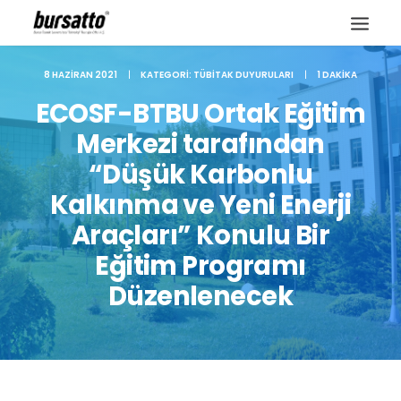
8 HAZIRAN 2021
|
KATEGORI:
TÜBITAK DUYURULARI
|
1 DAKIKA
ECOSF-BTBU Ortak Eğitim
Merkezi tarafından
“Düşük Karbonlu
Kalkınma ve Yeni Enerji
Araçları” Konulu Bir
Eğitim Programı
Düzenlenecek
Site içi arama