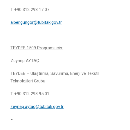
T +90 312 298 17 07
alper.gungor@tubitak.gov.tr
TEYDEB 1509 Programı icin:
Zeynep AYTAÇ
TEYDEB – Ulaştırma, Savunma, Enerji ve Tekstil
Teknolojileri Grubu
T +90 312 298 95 01
zeynep.aytac@tubitak.gov.tr