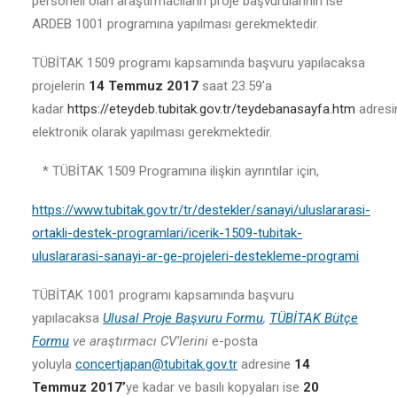
personeli olan araştırmacıların proje başvurularının ise
ARDEB 1001 programına yapılması gerekmektedir.
TÜBİTAK 1509 programı kapsamında başvuru yapılacaksa
projelerin
14 Temmuz 2017
saat 23.59’a
kadar
https://eteydeb.tubitak.gov.tr/teydebanasayfa.htm
adresi
elektronik olarak yapılması gerekmektedir.
* TÜBİTAK 1509 Programına ilişkin ayrıntılar için,
https://www.tubitak.gov.tr/tr/destekler/sanayi/uluslararasi-
ortakli-destek-programlari/icerik-1509-tubitak-
uluslararasi-sanayi-ar-ge-projeleri-destekleme-programi
TÜBİTAK 1001 programı kapsamında başvuru
yapılacaksa
Ulusal Proje Başvuru Formu
,
TÜBİTAK Bütçe
Formu
ve araştırmacı CV’lerini
e-posta
yoluyla
concertjapan@tubitak.gov.tr
adresine
14
Temmuz 2017’
ye kadar ve basılı kopyaları ise
20