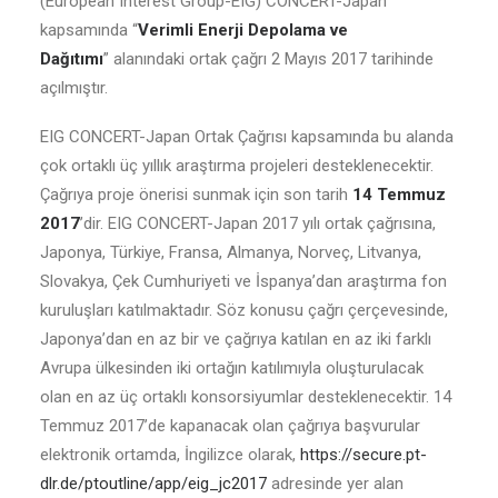
(European Interest Group-EIG) CONCERT-Japan
kapsamında “
Verimli Enerji Depolama ve
Dağıtımı
” alanındaki ortak çağrı 2 Mayıs 2017 tarihinde
açılmıştır.
EIG CONCERT-Japan Ortak Çağrısı kapsamında bu alanda
çok ortaklı üç yıllık araştırma projeleri desteklenecektir.
Çağrıya proje önerisi sunmak için son tarih
14 Temmuz
2017
’dir. EIG CONCERT-Japan 2017 yılı ortak çağrısına,
Japonya, Türkiye, Fransa, Almanya, Norveç, Litvanya,
Slovakya, Çek Cumhuriyeti ve İspanya’dan araştırma fon
kuruluşları katılmaktadır. Söz konusu çağrı çerçevesinde,
Japonya’dan en az bir ve çağrıya katılan en az iki farklı
Avrupa ülkesinden iki ortağın katılımıyla oluşturulacak
olan en az üç ortaklı konsorsiyumlar desteklenecektir. 14
Temmuz 2017’de kapanacak olan çağrıya başvurular
elektronik ortamda, İngilizce olarak,
https://secure.pt-
dlr.de/ptoutline/app/eig_jc2017
adresinde yer alan