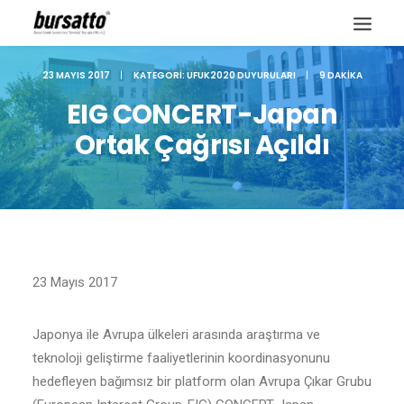
23 MAYIS 2017
|
KATEGORI:
UFUK2020 DUYURULARI
|
9 DAKIKA
EIG CONCERT-Japan
Ortak Çağrısı Açıldı
23 Mayıs 2017
Japonya ile Avrupa ülkeleri arasında araştırma ve
Site içi arama
teknoloji geliştirme faaliyetlerinin koordinasyonunu
hedefleyen bağımsız bir platform olan Avrupa Çıkar Grubu