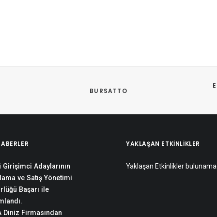
E
BURSATTO
HABERLER
YAKLAŞAN ETKINLIKLER
 Girişimci Adaylarının
Yaklaşan Etkinlikler bulunama
lama ve Satış Yönetimi
rlüğü Başarı ile
landı.
 Diniz Firmasından