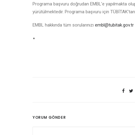
Programa başvuru doğrudan EMBL’e yapılmakta olup,
yürütülmektedir. Programa başvuru için TÜBİTAK’tan
EMBL hakkında tüm sorularınızı
embl@tubitak.gov.tr
YORUM GÖNDER