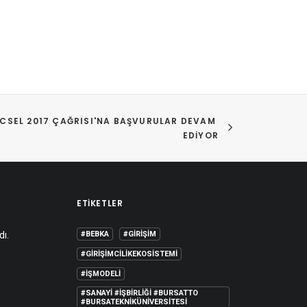
CSEL 2017 ÇAĞRISI'NA BAŞVURULAR DEVAM 
EDIYOR
ETIKETLER
dı.
#BEBKA
#GIRIŞIM
#GIRIŞIMCILIKEKOSISTEMI
#IŞMODELI
#SANAYI #IŞBIRLIĞI #BURSATTO
#BURSATEKNIKÜNIVERSITESI