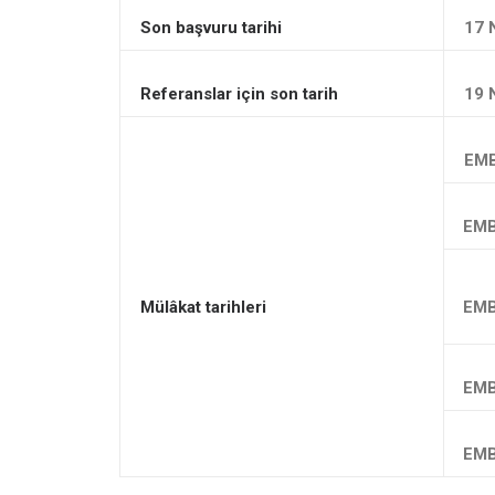
Son başvuru tarihi
17 
Referanslar için son tarih
19 
EMB
EMB
Mülâkat tarihleri
EMB
EMB
EMB