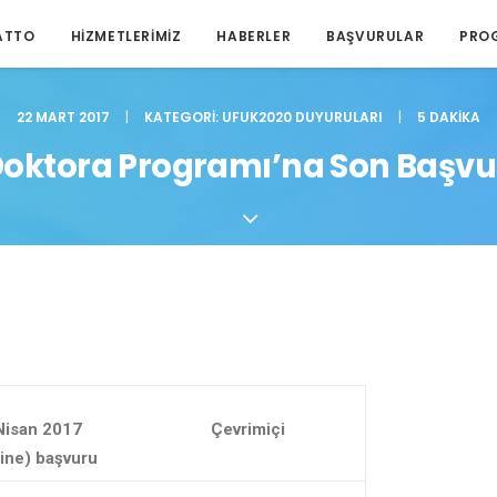
ATTO
HIZMETLERIMIZ
HABERLER
BAŞVURULAR
PRO
22 MART 2017
|
KATEGORI:
UFUK2020 DUYURULARI
|
5 DAKIKA
Doktora Programı’na Son Başvur
 Nisan 2017 Çevrimiçi
line) başvuru