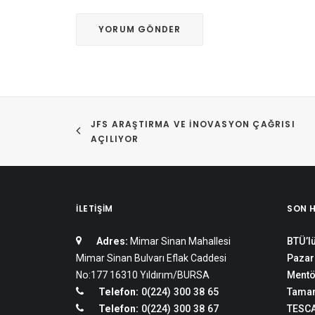
JFS ARAŞTIRMA VE İNOVASYON ÇAĞRISI  
AÇILIYOR
İLETIŞIM
SON 
Adres:
Mimar Sinan Mahallesi
BTÜ’lü
Mimar Sinan Bulvarı Eflak Caddesi
Pazar
No:177 16310 Yıldırım/BURSA
Mentö
Telefon:
0(224) 300 38 65
Tamam
Telefon:
0(224) 300 38 67
TESCA