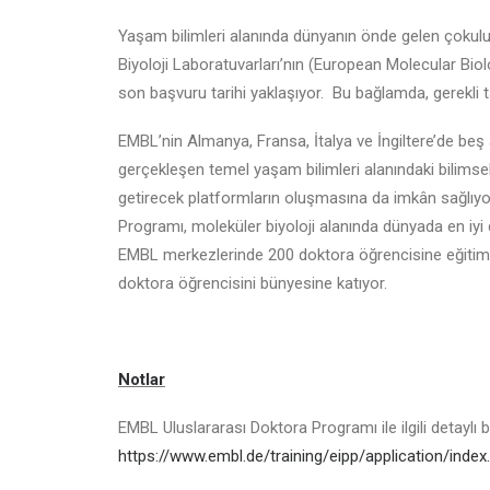
Yaşam bilimleri alanında dünyanın önde gelen çokulu
Biyoloji Laboratuvarları’nın (European Molecular Bi
son başvuru tarihi yaklaşıyor. Bu bağlamda, gerekli ta
EMBL’nin Almanya, Fransa, İtalya ve İngiltere’de beş
gerçekleşen temel yaşam bilimleri alanındaki bilimsel
getirecek platformların oluşmasına da imkân sağlıyo
Programı, moleküler biyoloji alanında dünyada en iyi
EMBL merkezlerinde 200 doktora öğrencisine eğitim v
doktora öğrencisini bünyesine katıyor.
Notlar
EMBL Uluslararası Doktora Programı ile ilgili detaylı b
https://www.embl.de/training/eipp/application/index