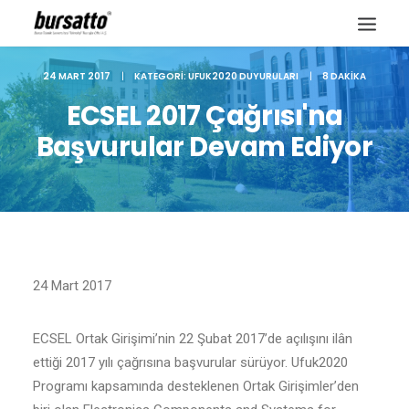
24 MART 2017
|
KATEGORI:
UFUK2020 DUYURULARI
|
8 DAKIKA
ECSEL 2017 Çağrısı'na
Başvurular Devam Ediyor
24 Mart 2017
ECSEL Ortak Girişimi’nin 22 Şubat 2017’de açılışını ilân
Site içi arama
ettiği 2017 yılı çağrısına başvurular sürüyor. Ufuk2020
Programı kapsamında desteklenen Ortak Girişimler’den