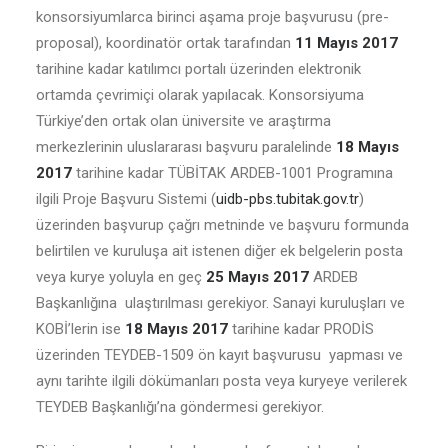
konsorsiyumlarca birinci aşama proje başvurusu (pre-
proposal), koordinatör ortak tarafından
11 Mayıs 2017
tarihine kadar katılımcı portalı üzerinden elektronik
ortamda çevrimiçi olarak yapılacak. Konsorsiyuma
Türkiye’den ortak olan üniversite ve araştırma
merkezlerinin uluslararası başvuru paralelinde
18 Mayıs
2017
tarihine kadar TÜBİTAK ARDEB-1001 Programına
ilgili Proje Başvuru Sistemi (
uidb-pbs.tubitak.gov.tr
)
üzerinden başvurup çağrı metninde ve başvuru formunda
belirtilen ve kuruluşa ait istenen diğer ek belgelerin posta
veya kurye yoluyla en geç
25 Mayıs 2017
ARDEB
Başkanlığına ulaştırılması gerekiyor. Sanayi kuruluşları ve
KOBİ’lerin ise
18 Mayıs 2017
tarihine kadar PRODİS
üzerinden TEYDEB-1509 ön kayıt başvurusu yapması ve
aynı tarihte ilgili dökümanları posta veya kuryeye verilerek
TEYDEB Başkanlığı’na göndermesi gerekiyor.