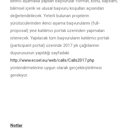
Birinci aşamada yapılan başvurular format, konu, kapsam,
bilimsel içerik ve ulusal başvuru koşulları açısından
değerlendirilecek. Yeterli bulunan projelerin
yürütücülerinden ikinci aşama başvurularını (full-
proposal) yine katılımcı portalı üzerinden yapmaları
istenecek. Yapılacak tüm başvuruların katılımcı portalı
(participant portal) üzerinde 2017 yılı çağrılarının
duyurusunun yapıldığı sayfadaki
http://www.ecsel.eu/web/calls/Calls2017.php
yönlendirmelerine uygun olarak gerçekleştirilmesi
gerekiyor.
Notlar