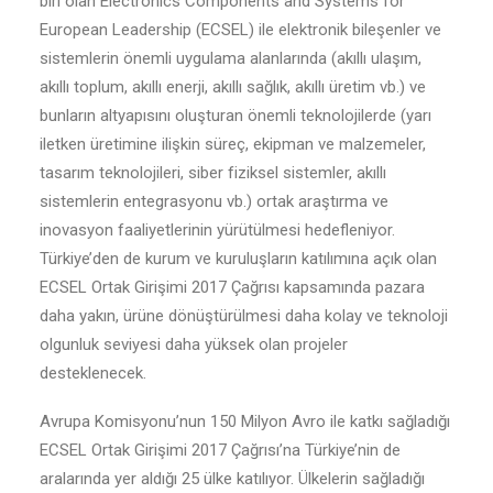
biri olan Electronics Components and Systems for
European Leadership (ECSEL) ile elektronik bileşenler ve
sistemlerin önemli uygulama alanlarında (akıllı ulaşım,
akıllı toplum, akıllı enerji, akıllı sağlık, akıllı üretim vb.) ve
bunların altyapısını oluşturan önemli teknolojilerde (yarı
iletken üretimine ilişkin süreç, ekipman ve malzemeler,
tasarım teknolojileri, siber fiziksel sistemler, akıllı
sistemlerin entegrasyonu vb.) ortak araştırma ve
inovasyon faaliyetlerinin yürütülmesi hedefleniyor.
Türkiye’den de kurum ve kuruluşların katılımına açık olan
ECSEL Ortak Girişimi 2017 Çağrısı kapsamında pazara
daha yakın, ürüne dönüştürülmesi daha kolay ve teknoloji
olgunluk seviyesi daha yüksek olan projeler
desteklenecek.
Avrupa Komisyonu’nun 150 Milyon Avro ile katkı sağladığı
ECSEL Ortak Girişimi 2017 Çağrısı’na Türkiye’nin de
aralarında yer aldığı 25 ülke katılıyor. Ülkelerin sağladığı