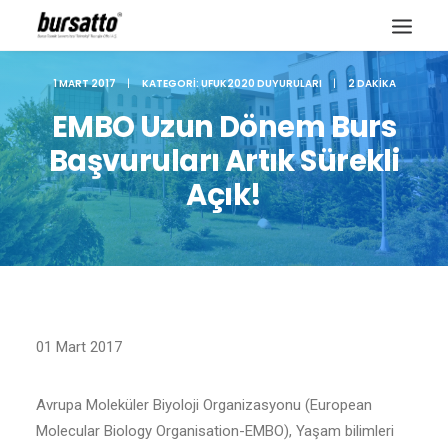
1 MART 2017
|
KATEGORI:
UFUK2020 DUYURULARI
|
2 DAKIKA
EMBO Uzun Dönem Burs
Başvuruları Artık Sürekli
Açık!
01 Mart 2017
Site içi arama
Avrupa Moleküler Biyoloji Organizasyonu (European
Molecular Biology Organisation-EMBO), Yaşam bilimleri