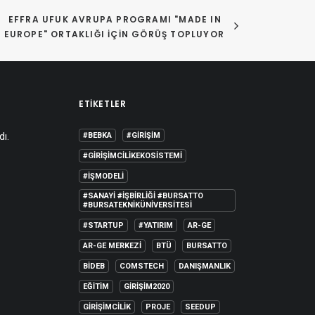
EFFRA UFUK AVRUPA PROGRAMI "MADE IN 
EUROPE" ORTAKLIĞI IÇIN GÖRÜŞ TOPLUYOR
ETIKETLER
dı.
#BEBKA
#GIRIŞIM
#GIRIŞIMCILIKEKOSISTEMI
#IŞMODELI
#SANAYI #IŞBIRLIĞI #BURSATTO
#BURSATEKNIKÜNIVERSITESI
#STARTUP
#YATIRIM
AR-GE
AR-GE MERKEZI
BTÜ
BURSATTO
BİDEB
COMSTECH
DANIŞMANLIK
EĞITIM
GIRIŞIM2020
GIRIŞIMCILIK
PROJE
SEEDUP