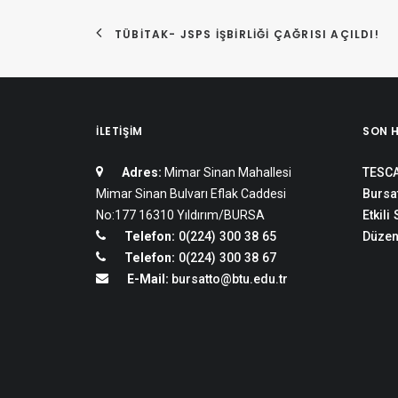
TÜBİTAK- JSPS İŞBIRLIĞI ÇAĞRISI AÇILDI!
İLETIŞIM
SON 
Adres:
Mimar Sinan Mahallesi
TESCA
Mimar Sinan Bulvarı Eflak Caddesi
Bursat
No:177 16310 Yıldırım/BURSA
Etkili
Telefon:
0(224) 300 38 65
Düzen
Telefon:
0(224) 300 38 67
E-Mail:
bursatto@btu.edu.tr