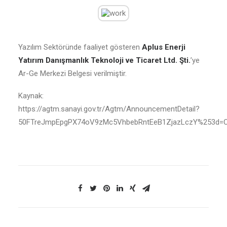
Yazılım Sektöründe faaliyet gösteren
Aplus Enerji
Yatırım Danışmanlık Teknoloji ve Ticaret Ltd. Şti.
’ye
Ar-Ge Merkezi Belgesi verilmiştir.
Kaynak:
https://agtm.sanayi.gov.tr/Agtm/AnnouncementDetail?
50FTreJmpEpgPX74oV9zMc5VhbebRntEeB1ZjazLczY%253d=