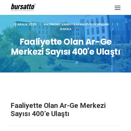
12 ARALIK 2020
|
KATEGORI:
SANAYI BAKANLIĞI DUYURULARI
|
1
DAKIKA
Faaliyette Olan Ar-Ge
Merkezi Sayısı 400'e Ulaştı
Faaliyette Olan Ar-Ge Merkezi
Site içi arama
Sayısı 400’e Ulaştı