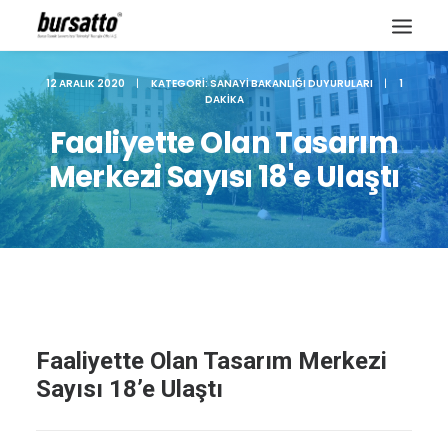
12 ARALIK 2020
|
KATEGORI:
SANAYI BAKANLIĞI DUYURULARI
|
1
DAKIKA
Faaliyette Olan Tasarım
Merkezi Sayısı 18'e Ulaştı
Faaliyette Olan Tasarım Merkezi
Site içi arama
Sayısı 18’e Ulaştı