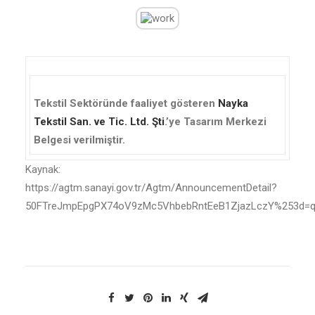
Tekstil Sektöründe faaliyet gösteren
Nayka
Tekstil San. ve Tic. Ltd. Şti
.’ye Tasarım Merkezi
Belgesi verilmiştir.
Kaynak:
https://agtm.sanayi.gov.tr/Agtm/AnnouncementDetail?
50FTreJmpEpgPX74oV9zMc5VhbebRntEeB1ZjazLczY%253