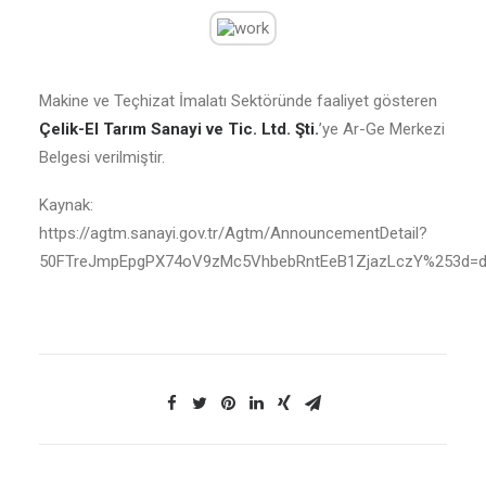
Makine ve Teçhizat İmalatı Sektöründe faaliyet gösteren
Çelik-El Tarım Sanayi ve Tic. Ltd. Şti.
’ye Ar-Ge Merkezi
Belgesi verilmiştir.
Kaynak:
https://agtm.sanayi.gov.tr/Agtm/AnnouncementDetail?
50FTreJmpEpgPX74oV9zMc5VhbebRntEeB1ZjazLczY%253d=dl