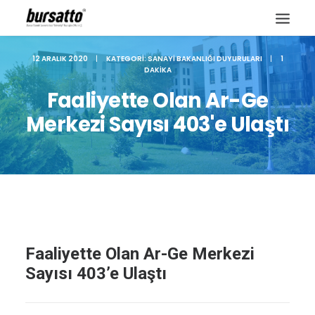
12 ARALIK 2020
|
KATEGORI:
SANAYI BAKANLIĞI DUYURULARI
|
1
DAKIKA
Faaliyette Olan Ar-Ge
Merkezi Sayısı 403'e Ulaştı
Faaliyette Olan Ar-Ge Merkezi
Site içi arama
Sayısı 403’e Ulaştı