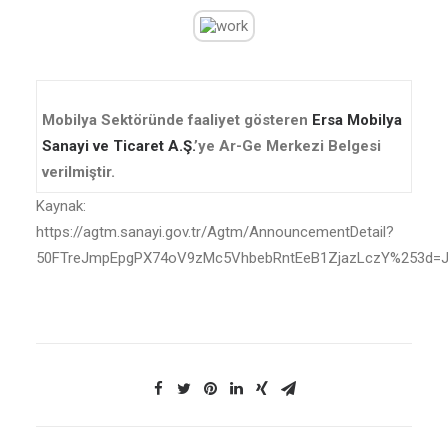
Mobilya Sektöründe faaliyet gösteren
Ersa Mobilya
Sanayi ve Ticaret A.Ş.
’ye Ar-Ge Merkezi Belgesi
verilmiştir.
Kaynak:
https://agtm.sanayi.gov.tr/Agtm/AnnouncementDetail?
50FTreJmpEpgPX74oV9zMc5VhbebRntEeB1ZjazLczY%253d=