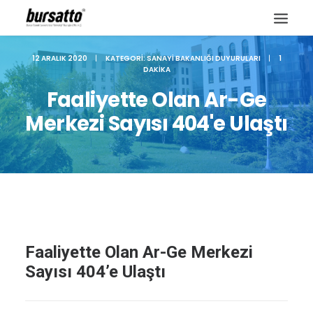
12 ARALIK 2020
|
KATEGORI:
SANAYI BAKANLIĞI DUYURULARI
|
1
DAKIKA
Faaliyette Olan Ar-Ge
Merkezi Sayısı 404'e Ulaştı
Faaliyette Olan Ar-Ge Merkezi
Site içi arama
Sayısı 404’e Ulaştı