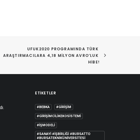
UFUK2020 PROGRAMINDA TÜRK 
ARAŞTIRMACILARA 4,18 MILYON AVRO’LUK 
HIBE!
ETIKETLER
dı.
#BEBKA
#GIRIŞIM
#GIRIŞIMCILIKEKOSISTEMI
#IŞMODELI
#SANAYI #IŞBIRLIĞI #BURSATTO
#BURSATEKNIKÜNIVERSITESI