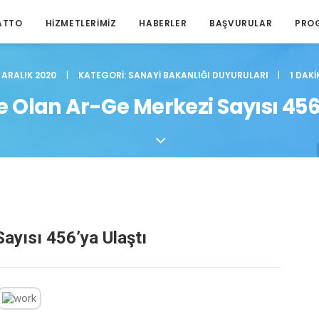
ATTO
HIZMETLERIMIZ
HABERLER
BAŞVURULAR
PRO
2 ARALIK 2020
|
KATEGORI:
SANAYI BAKANLIĞI DUYURULARI
|
1 DAKI
e Olan Ar-Ge Merkezi Sayısı 456
ayısı 456’ya Ulaştı