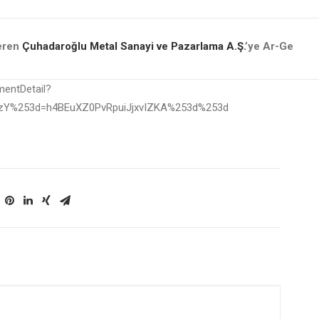
teren
Çuhadaroğlu Metal Sanayi ve Pazarlama A.Ş.
’ye Ar-Ge
mentDetail?
zY%253d=h4BEuXZ0PvRpuiJjxvIZKA%253d%253d