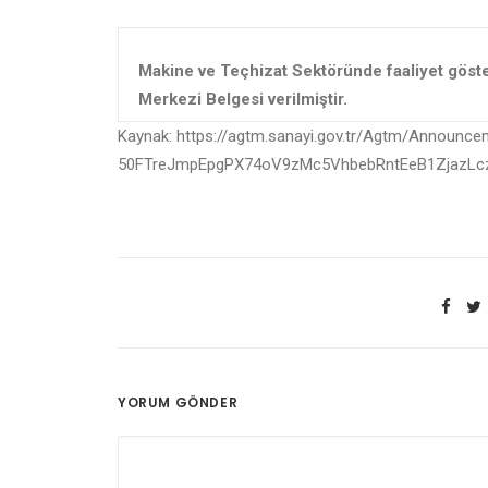
Makine ve Teçhizat Sektöründe faaliyet gös
Merkezi Belgesi verilmiştir.
Kaynak: https://agtm.sanayi.gov.tr/Agtm/Announce
50FTreJmpEpgPX74oV9zMc5VhbebRntEeB1ZjazLc
YORUM GÖNDER