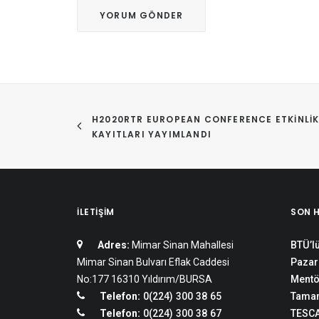
H2020RTR EUROPEAN CONFERENCE ETKINLIK
KAYITLARI YAYIMLANDI
İLETIŞIM
SON 
Adres:
Mimar Sinan Mahallesi
BTÜ’lü
Mimar Sinan Bulvarı Eflak Caddesi
Pazar
No:177 16310 Yıldırım/BURSA
Mentö
Telefon:
0(224) 300 38 65
Tamam
Telefon:
0(224) 300 38 67
TESCA