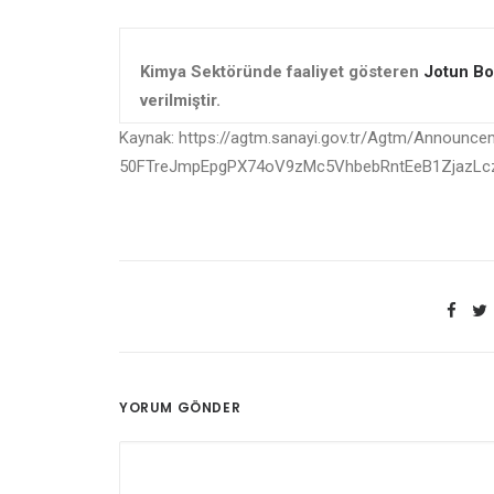
Kimya Sektöründe faaliyet gösteren
Jotun Bo
verilmiştir.
Kaynak: https://agtm.sanayi.gov.tr/Agtm/Announce
50FTreJmpEpgPX74oV9zMc5VhbebRntEeB1ZjazL
YORUM GÖNDER