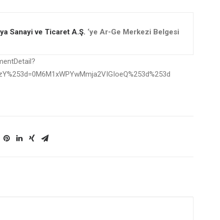
ya Sanayi ve Ticaret A.Ş.
‘ye Ar-Ge Merkezi Belgesi
mentDetail?
czY%253d=0M6M1xWPYwMmja2VIGIoeQ%253d%253d