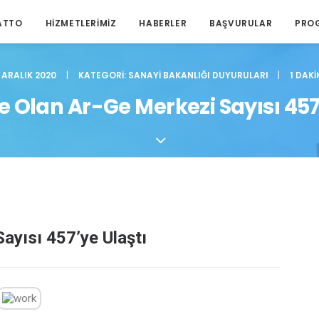
ATTO
HIZMETLERIMIZ
HABERLER
BAŞVURULAR
PRO
2 ARALIK 2020
|
KATEGORI:
SANAYI BAKANLIĞI DUYURULARI
|
1 DAKI
e Olan Ar-Ge Merkezi Sayısı 457
ayısı 457’ye Ulaştı