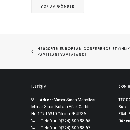
H2020RTR EUROPEAN CONFERENCE ETKINLIK
KAYITLARI YAYIMLANDI
İLETIŞIM
SON 
Adres:
Mimar Sinan Mahallesi
TESCA
Mimar Sinan Bulvarı Eflak Caddesi
Bursat
No:177 16310 Yıldırım/BURSA
Etkili
Telefon:
0(224) 300 38 65
Düzen
Telefon:
0(224) 300 38 67