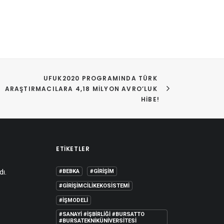
UFUK2020 PROGRAMINDA TÜRK 
ARAŞTIRMACILARA 4,18 MILYON AVRO’LUK 
HIBE!
ETIKETLER
dı.
#BEBKA
#GIRIŞIM
#GIRIŞIMCILIKEKOSISTEMI
#IŞMODELI
#SANAYI #IŞBIRLIĞI #BURSATTO
#BURSATEKNIKÜNIVERSITESI