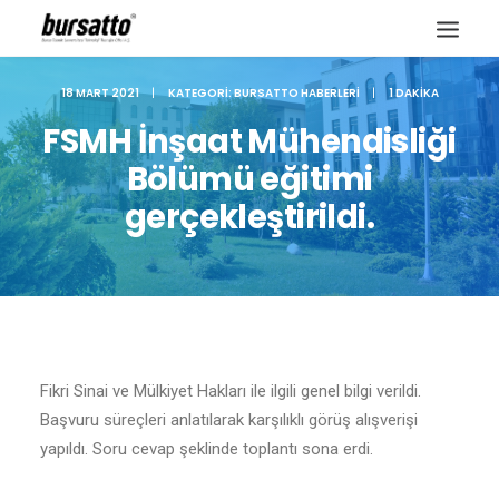
18 MART 2021
|
KATEGORI:
BURSATTO HABERLERI
|
1 DAKIKA
FSMH İnşaat Mühendisliği
Bölümü eğitimi
gerçekleştirildi.
Fikri Sinai ve Mülkiyet Hakları ile ilgili genel bilgi verildi.
Site içi arama
Başvuru süreçleri anlatılarak karşılıklı görüş alışverişi
yapıldı. Soru cevap şeklinde toplantı sona erdi.