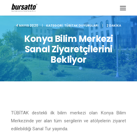
4 MAYIS 2020
|
KATEGORI:
TÜBITAK DUYURULARI
|
2 DAKIKA
Konya Bilim Merkezi
Sanal Ziyaretçilerini
Bekliyor
TÜBİTAK destekli ilk bilim merkezi olan Konya Bilim
Site içi arama
Merkezinde yer alan tüm sergilerin ve atölyelerin ziyaret
edilebildiği Sanal Tur yayında.