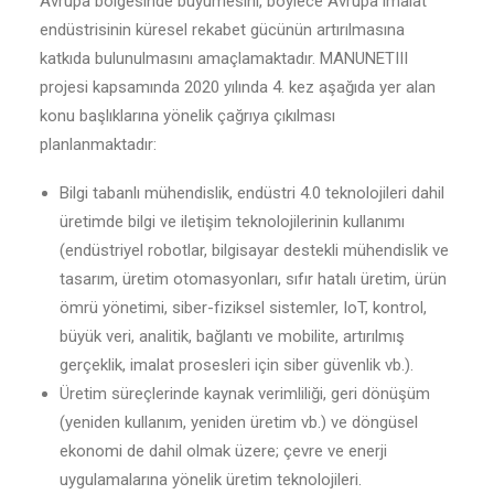
Avrupa bölgesinde büyümesini, böylece Avrupa imalat
endüstrisinin küresel rekabet gücünün artırılmasına
katkıda bulunulmasını amaçlamaktadır. MANUNETIII
projesi kapsamında 2020 yılında 4. kez aşağıda yer alan
konu başlıklarına yönelik çağrıya çıkılması
planlanmaktadır:
Bilgi tabanlı mühendislik, endüstri 4.0 teknolojileri dahil
üretimde bilgi ve iletişim teknolojilerinin kullanımı
(endüstriyel robotlar, bilgisayar destekli mühendislik ve
tasarım, üretim otomasyonları, sıfır hatalı üretim, ürün
ömrü yönetimi, siber-fiziksel sistemler, IoT, kontrol,
büyük veri, analitik, bağlantı ve mobilite, artırılmış
gerçeklik, imalat prosesleri için siber güvenlik vb.).
Üretim süreçlerinde kaynak verimliliği, geri dönüşüm
(yeniden kullanım, yeniden üretim vb.) ve döngüsel
ekonomi de dahil olmak üzere; çevre ve enerji
uygulamalarına yönelik üretim teknolojileri.