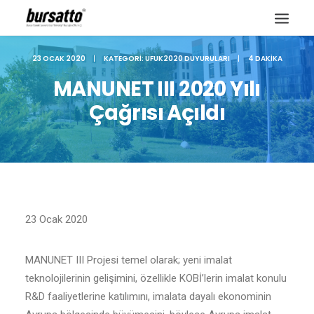
23 OCAK 2020
|
KATEGORI:
UFUK2020 DUYURULARI
|
4 DAKIKA
MANUNET III 2020 Yılı
Çağrısı Açıldı
23 Ocak 2020
MANUNET III Projesi temel olarak; yeni imalat
Site içi arama
teknolojilerinin gelişimini, özellikle KOBİ’lerin imalat konulu
R&D faaliyetlerine katılımını, imalata dayalı ekonominin