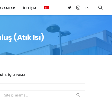
GRAMLAR
İLETIŞIM
uş (Atık Isı)
SITE IÇI ARAMA