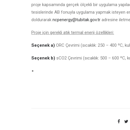
proje kapsamında gerçek ölçekli bir uygulama yapılaca
tesislerinde AB fonuyla uygulama yapmak isteyen en
doldurarak
ncpenergy@tubitak.gov.tr
adresine iletme
Proje için gerekli atık termal enerji özellikleri:
Seçenek a)
ORC Çevrimi (sıcaklık: 250 – 400 ºC, kull
Seçenek b)
sCO2 Çevrimi (sıcaklık: 500 – 600 ºC, kul