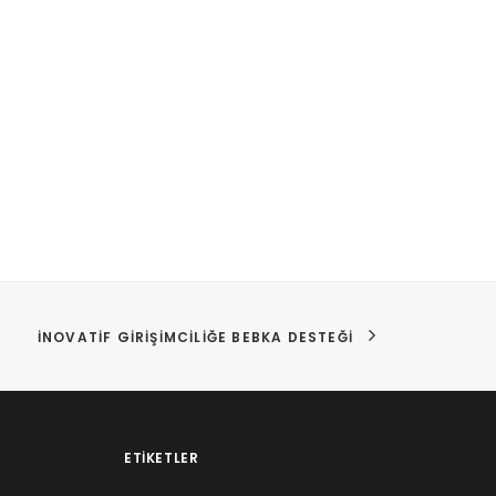
İNOVATIF GIRIŞIMCILIĞE BEBKA DESTEĞI
ETIKETLER