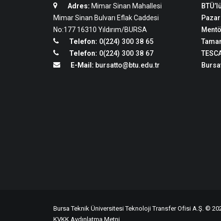
Adres:
Mimar Sinan Mahallesi
BTÜ’lü
Mimar Sinan Bulvarı Eflak Caddesi
Pazar
No:177 16310 Yıldırım/BURSA
Mentö
Telefon:
0(224) 300 38 65
Tamam
Telefon:
0(224) 300 38 67
TESCA
E-Mail:
bursatto@btu.edu.tr
Bursat
Bursa Teknik Üniversitesi Teknoloji Transfer Ofisi A.Ş. © 202
KVKK Aydınlatma Metni