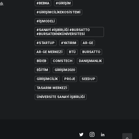
dı.
#BEBKA
#GIRIŞIM
#GIRIŞIMCILIKEKOSISTEMI
#IŞMODELI
#SANAYI #IŞBIRLIĞI #BURSATTO
#BURSATEKNIKÜNIVERSITESI
#STARTUP
#YATIRIM
AR-GE
AR-GE MERKEZI
BTÜ
BURSATTO
BİDEB
COMSTECH
DANIŞMANLIK
EĞITIM
GIRIŞIM2020
GIRIŞIMCILIK
PROJE
SEEDUP
TASARIM MERKEZI
ÜNIVERSITE SANAYI İŞBIRLIĞI