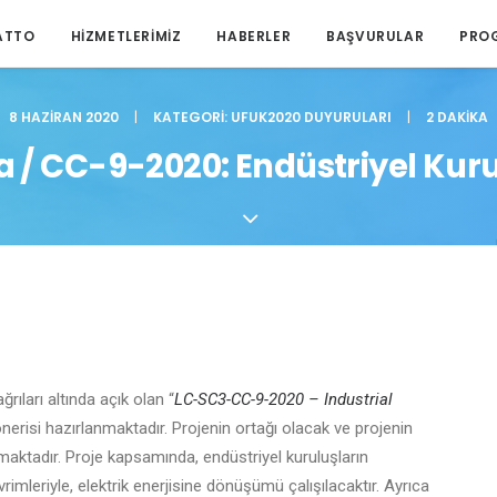
ATTO
HIZMETLERIMIZ
HABERLER
BAŞVURULAR
PRO
8 HAZIRAN 2020
|
KATEGORI:
UFUK2020 DUYURULARI
|
2 DAKIKA
/ CC-9-2020: Endüstriyel Kurul
ıları altında açık olan “
LC-SC3-CC-9-2020 – Industrial
önerisi hazırlanmaktadır. Projenin ortağı olacak ve projenin
maktadır. Proje kapsamında, endüstriyel kuruluşların
imleriyle, elektrik enerjisine dönüşümü çalışılacaktır. Ayrıca