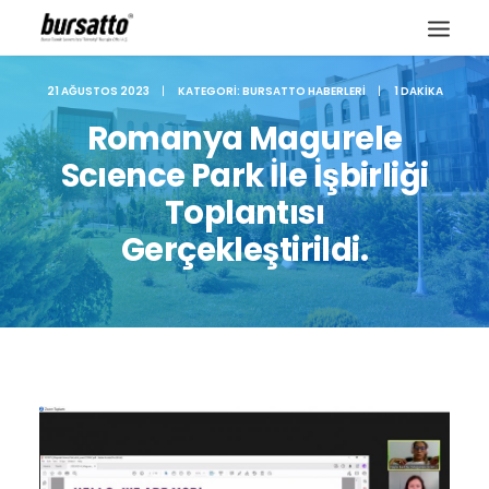
21 AĞUSTOS 2023
|
KATEGORI:
BURSATTO HABERLERI
|
1 DAKIKA
Romanya Magurele
Scıence Park İle İşbirliği
Toplantısı
Gerçekleştirildi.
Site içi arama