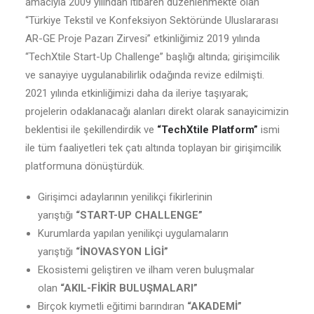
amacıyla 2009 yılından itibaren düzenlenmekte olan
“Türkiye Tekstil ve Konfeksiyon Sektöründe Uluslararası
AR-GE Proje Pazarı Zirvesi” etkinliğimiz 2019 yılında
“TechXtile Start-Up Challenge” başlığı altında; girişimcilik
ve sanayiye uygulanabilirlik odağında revize edilmişti.
2021 yılında etkinliğimizi daha da ileriye taşıyarak;
projelerin odaklanacağı alanları direkt olarak sanayicimizin
beklentisi ile şekillendirdik ve
“TechXtile Platform”
ismi
ile tüm faaliyetleri tek çatı altında toplayan bir girişimcilik
platformuna dönüştürdük.
Girişimci adaylarının yenilikçi fikirlerinin
yarıştığı
“START-UP CHALLENGE”
Kurumlarda yapılan yenilikçi uygulamaların
yarıştığı
“İNOVASYON LİGİ”
Ekosistemi geliştiren ve ilham veren buluşmalar
olan
“AKIL-FİKİR BULUŞMALARI”
Birçok kıymetli eğitimi barındıran
“AKADEMİ”