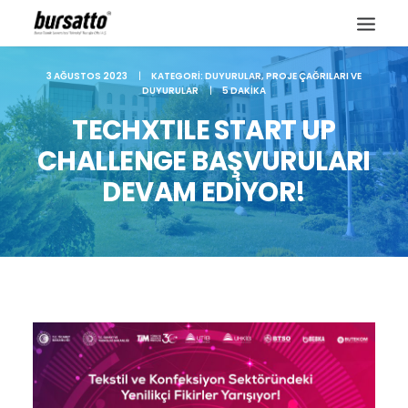
3 AĞUSTOS 2023
|
KATEGORI:
DUYURULAR
,
PROJE ÇAĞRILARI VE
DUYURULAR
|
5 DAKIKA
TECHXTILE START UP
CHALLENGE BAŞVURULARI
DEVAM EDİYOR!
Site içi arama