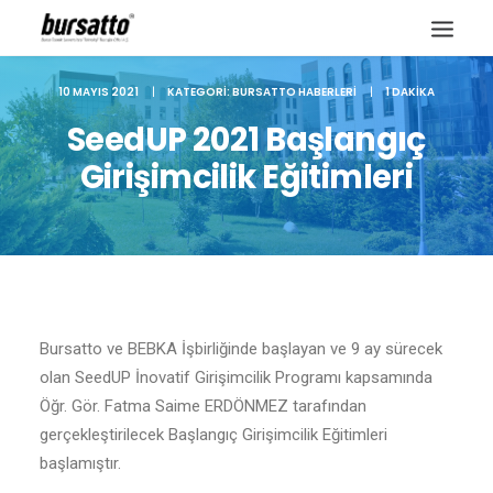
10 MAYIS 2021
|
KATEGORI:
BURSATTO HABERLERI
|
1 DAKIKA
SeedUP 2021 Başlangıç
Girişimcilik Eğitimleri
Bursatto ve BEBKA İşbirliğinde başlayan ve 9 ay sürecek
olan SeedUP İnovatif Girişimcilik Programı kapsamında
Öğr. Gör. Fatma Saime ERDÖNMEZ tarafından
Site içi arama
gerçekleştirilecek Başlangıç Girişimcilik Eğitimleri
başlamıştır.