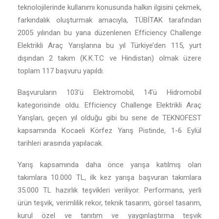
teknolojilerinde kullanımı konusunda halkın ilgisini çekmek,
farkındalık oluşturmak amacıyla, TÜBİTAK tarafından
2005 yılından bu yana düzenlenen Efficiency Challenge
Elektrikli Araç Yarışlarına bu yıl Türkiye’den 115, yurt
dışından 2 takım (K.K.T.C ve Hindistan) olmak üzere
toplam 117 başvuru yapıldı.
Başvuruların 103’ü Elektromobil, 14’ü Hidromobil
kategorisinde oldu. Efficiency Challenge Elektrikli Araç
Yarışları, geçen yıl olduğu gibi bu sene de TEKNOFEST
kapsamında Kocaeli Körfez Yarış Pistinde, 1-6 Eylül
tarihleri arasında yapılacak.
Yarış kapsamında daha önce yarışa katılmış olan
takımlara 10.000 TL, ilk kez yarışa başvuran takımlara
35.000 TL hazırlık teşvikleri veriliyor. Performans, yerli
ürün teşvik, verimlilik rekor, teknik tasarım, görsel tasarım,
kurul özel ve tanıtım ve yaygınlaştırma teşvik