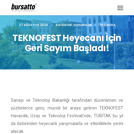
27 AĞUSTOS 2020
|
KATEGORI:
DUYURULAR
|
10 DAKIKA
TEKNOFEST Heyecanı İçin
Geri Sayım Başladı!
Sanayi ve Teknoloji Bakanlığı tarafından düzenlenen ve
yüzbinlerce genç mucidi bir araya getiren TEKNOFEST
Site içi arama
Havacılık, Uzay ve Teknoloji Festivali’nde, TÜBİTAK bu yıl
da birbirinden heyecanlı yarışmalarla ve etkinliklerle yerini
alacak.