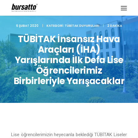
6 ŞUBAT 2020
|
KATEGORI:
TÜBITAK DUYURULARI
|
2 DAKIKA
TÜBİTAK İnsansız Hava
Araçları (İHA)
Yarışlarında İlk Defa Lise
Öğrencilerimiz
Birbirleriyle Yarışacaklar
Site içi arama
Lise öğrencilerimizin heyecanla beklediği TÜBİTAK Liseler