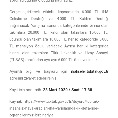
sorumluluğunda olduğunu hatırlatırız.
Gerçekleştirilecek etkinlik kapsamında 6.000 TL İHA
Geliştirme Desteği ve 4.000 TL Katılım Desteği
sağlanacak. Yarışma sonunda kategorilerinde birinci olan
takımlara 20.000 TL, ikinci olan takımlara 15.000 TL,
üçüncü olan takımlara 10.000 TL, her iki kategoride 5.000
TL mansiyon ödülü verilecek. Ayrıca her iki kategoride
birinci olan takımlara Türk Havacılık ve Uzay Sanayii
(TUSAŞ) tarafından ayrı ayrı 6.000 TL ödül verilecek.
Ayrıntılı bilgi ve başvuru için
ihaliseler.tubitak.gov.tr
adresini ziyaret edebilirsiniz.
Kayıt için son tarih:
23 Mart 2020 / Saat: 17.30
Kaynak: https://www.tubitak.gov.tr/tr/duyuru/tubitak-
insansiz-hava-araclari-iha-yarislarinda-ilk-defa-lise-
ogrencilerimiz-birbirleriyle