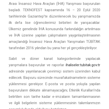
Arası İnsansız Hava Araçları (İHA) Yarışması başvuruları
başladı. TEKNOFEST kapsamında 16 – 20 Eylül 2020
tarihlerinde Gaziantep’te düzenlenecek bu yarışmamızda
ilk defa lise öğrencilerimiz birbirleri ile yarışacaklar.
Ülkemiz genelinde İHA konusunda farkındalığın artırılması
ve İHA üzerine yapılan çalışmaların yaygınlaştırılmasının
amaçlandığı İnsansız Hava Araçları Yarışmaları TÜBİTAK
tarafından 2016 yılından bu yana her yıl gerçekleştiriliyor.
Sabit ve döner kanat kategorilerinde yapılacak
yarışmalara başvurular ve raporlar
ihaliseler.tubitak.gov.tr
adresinde yayınlanacak çevrimiçi sistem üzerinden kabul
edilecek. Başvuru sürecinde muvafakatnamelerin sisteme
yüklenmesi gerekiyor. E-posta ve posta yoluyla yapılan
başvuruların dikkate alınamayacağını; Etkinlik Kuralları’nda
belirtilen son tarihe kadar e-imzaların tamamlanmasının
ve ilgili belgelerin sisteme yüklenmesinin takımlarımızın