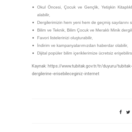
Okul Öncesi, Çocuk ve Gençlik, Yetişkin Kitaplıkl
alabilir,
Dergilerimizin hem yeni hem de geçmiş sayılarını sat
Bilim ve Teknik, Bilim Çocuk ve Meraklı Minik dergil
Favori listelerinizi oluşturabilir,
İndirim ve kampanyalarımızdan haberdar olabilir,
Dijital popüler bilim içeriklerimize ücretsiz erişebilirs
Kaynak: https://www.tubitak.gov.tr/tr/duyuru/tubita
dergilerine-erisebileceginiz-internet