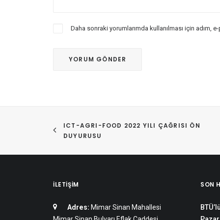
Daha sonraki yorumlarımda kullanılması için adım, e-
ICT-AGRI-FOOD 2022 YILI ÇAĞRISI ÖN 
DUYURUSU
İLETIŞIM
SON 
Adres:
Mimar Sinan Mahallesi
BTÜ’lü
Mimar Sinan Bulvarı Eflak Caddesi
Pazar