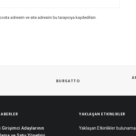
posta adresim ve site adresim bu tarayıcıya kaydedilsin.
A
BURSATTO
HABERLER
YAKLAŞAN ETKINLIKLER
 Girişimci Adaylarının
Yaklaşan Etkinlikler bulunama
lama ve Satış Yönetimi