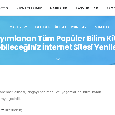
ATTO
HIZMETLERIMIZ
HABERLER
BAŞVURULAR
PRO
18 MART 2022
|
KATEGORI:
TÜBITAK DUYURULARI
|
2 DAKIKA
ımlanan Tüm Popüler Bilim Kit
ebileceğiniz İnternet Sitesi Yenil
 haberdar olması, doğayı tanıması ve yaşamlarına bilim katan
raya getirdik.
tr/
üzerinden;