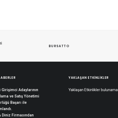
I 
BURSATTO
HABERLER
YAKLAŞAN ETKINLIKLER
 Girişimci Adaylarının
Yaklaşan Etkinlikler bulunama
lama ve Satış Yönetimi
rlüğü Başarı ile
landı.
 Diniz Firmasından