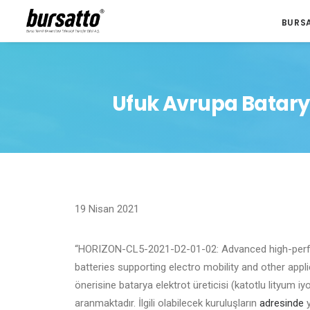
BURS
Ufuk Avrupa Batarya
19 Nisan 2021
“HORIZON-CL5-2021-D2-01-02: Advanced high-perfor
batteries supporting electro mobility and other appli
önerisine batarya elektrot üreticisi (katotlu lityum
aranmaktadır. İlgili olabilecek kuruluşların
adresinde
y