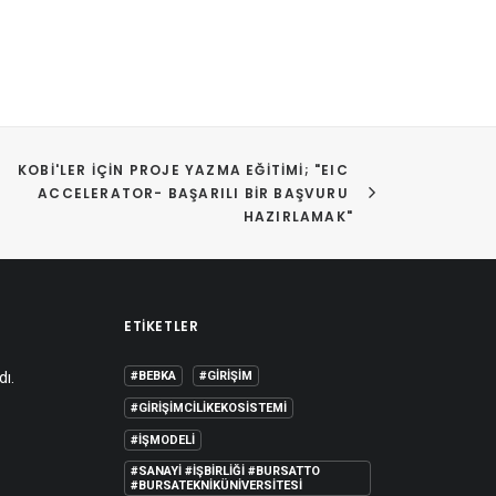
KOBİ'LER IÇIN PROJE YAZMA EĞITIMI; "EIC 
ACCELERATOR- BAŞARILI BIR BAŞVURU 
HAZIRLAMAK"
ETIKETLER
dı.
#BEBKA
#GIRIŞIM
#GIRIŞIMCILIKEKOSISTEMI
#IŞMODELI
#SANAYI #IŞBIRLIĞI #BURSATTO
#BURSATEKNIKÜNIVERSITESI