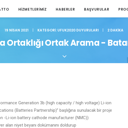
ATTO
HIZMETLERIMIZ
HABERLER
BAŞVURULAR
PRO
19 NISAN 2021
|
KATEGORI:
UFUK2020 DUYURULARI
|
2 DAKIKA
 Ortaklığı Ortak Arama - Batary
mance Generation 3b (high capacity / high voltage) Li-ion
cations (Batteries Partnership)” başlığına sunulacak bir proje
 iyon -Li-ion battery cathode manufacturer (NMC))
er alan niyet beyanı dokümanını doldurup