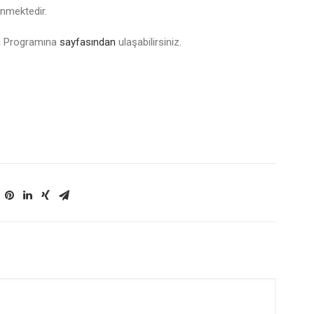
enmektedir.
rı Programına
sayfasından
ulaşabilirsiniz.