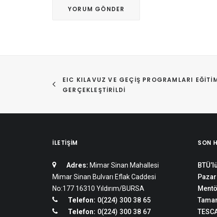
EIC KILAVUZ VE GEÇIŞ PROGRAMLARI EĞITIM
GERÇEKLEŞTIRILDI
İLETIŞIM
SON 
Adres:
Mimar Sinan Mahallesi
BTÜ’lü
Mimar Sinan Bulvarı Eflak Caddesi
Pazar
No:177 16310 Yıldırım/BURSA
Mentö
Telefon:
0(224) 300 38 65
Tamam
Telefon:
0(224) 300 38 67
TESCA