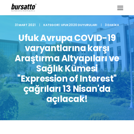
31 MART 2021
|
KATEGORI:
UFUK2020 DUYURULARI
|
3 DAKIKA
Ufuk Avrupa COVID-19
varyantlarına karşı
Araştırma Altyapıları ve
Sağlık Kümesi
"Expression of Interest"
çağrıları 13 Nisan'da
açılacak!
Site içi arama