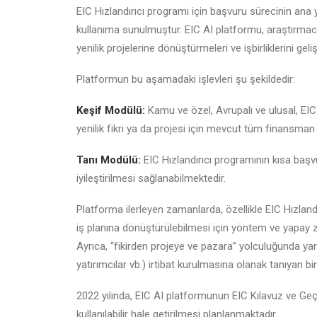
EIC Hızlandırıcı programı için başvuru sürecinin ana 
kullanıma sunulmuştur. EIC AI platformu, araştırmacılar
yenilik projelerine dönüştürmeleri ve işbirliklerini geli
Platformun bu aşamadaki işlevleri şu şekildedir:
Keşif Modülü:
Kamu ve özel, Avrupalı ve ulusal, EI
yenilik fikri ya da projesi için mevcut tüm finansman
Tanı Modülü:
EIC Hızlandırıcı programının kısa baş
iyileştirilmesi sağlanabilmektedir.
Platforma ilerleyen zamanlarda, özellikle EIC Hızlandı
iş planına dönüştürülebilmesi için yöntem ve yapay zek
Ayrıca, “fikirden projeye ve pazara” yolculuğunda yar
yatırımcılar vb.) irtibat kurulmasına olanak tanıyan bi
2022 yılında, EIC AI platformunun EIC Kılavuz ve Geç
kullanılabilir hale getirilmesi planlanmaktadır.