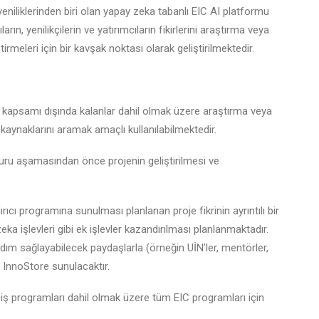
yeniliklerinden biri olan yapay zeka tabanlı EIC AI platformu
ın, yenilikçilerin ve yatırımcıların fikirlerini araştırma veya
ştirmeleri için bir kavşak noktası olarak geliştirilmektedir.
C kapsamı dışında kalanlar dahil olmak üzere araştırma veya
 kaynaklarını aramak amaçlı kullanılabilmektedir.
vuru aşamasından önce projenin geliştirilmesi ve
rıcı programına sunulması planlanan proje fikrinin ayrıntılı bir
a işlevleri gibi ek işlevler kazandırılması planlanmaktadır.
dım sağlayabilecek paydaşlarla (örneğin UİN’ler, mentörler,
r InnoStore sunulacaktır.
iş programları dahil olmak üzere tüm EIC programları için