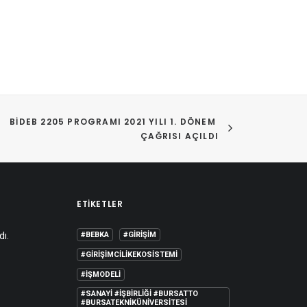
BİDEB 2205 PROGRAMI 2021 YILI 1. DÖNEM 
ÇAĞRISI AÇILDI
ETIKETLER
dı.
#BEBKA
#GIRIŞIM
#GIRIŞIMCILIKEKOSISTEMI
#IŞMODELI
#SANAYI #IŞBIRLIĞI #BURSATTO
#BURSATEKNIKÜNIVERSITESI