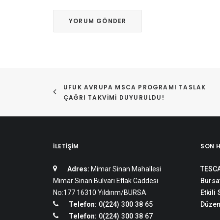
UFUK AVRUPA MSCA PROGRAMI TASLAK 
ÇAĞRI TAKVIMI DUYURULDU!
İLETIŞIM
SON 
Adres:
Mimar Sinan Mahallesi
TESCA
Mimar Sinan Bulvarı Eflak Caddesi
Bursat
No:177 16310 Yıldırım/BURSA
Etkili
Telefon:
0(224) 300 38 65
Düzen
Telefon:
0(224) 300 38 67