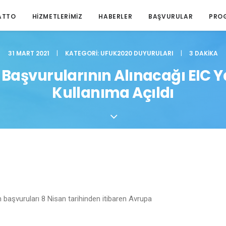
ATTO
HIZMETLERIMIZ
HABERLER
BAŞVURULAR
PRO
31 MART 2021
|
KATEGORI:
UFUK2020 DUYURULARI
|
3 DAKIKA
je Başvurularının Alınacağı EIC
Kullanıma Açıldı
n başvuruları 8 Nisan tarihinden itibaren Avrupa