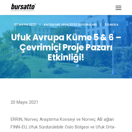
20 MAYIS 2021
|
KATEGORI:
UFUK2020 DUYURULARI
|
3 DAKIKA
Ufuk Avrupa Küme 5 & 6 –
Çevrimiçi Proje Pazarı
Etkinliği!
20 Mayıs 2021
Site içi arama
ERRIN, Norveç Araştırma Konseyi ve Norveç AB ağları
FINN-EU, Ufuk Sürdürülebilir Oslo Bölgesi ve Ufuk Orta-