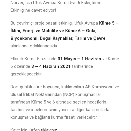
Norveç sizi Ufuk Avrupa Küme 5ve 6 Eşleştirme
Etkinliği’ne davet ediyor!
Bu çevrimiçi proje pazarı etkinliği, Ufuk Avrupa
Küme 5 –
İklim, Enerji ve Mobilite ve Küme 6 – Gıda,
Biyoekonomi, Doğal Kaynaklar, Tarım ve Çevre
alanlarına odaklanacaktır
.
Etkinlik Küme 5 özelinde
31 Mayıs – 1 Haziran
ve
Küme
6 özelinde
3 – 4 Haziran 2021
tarihlerinde
gerçekleşecektir.
Dört günlük süre boyunca, katılımcılara AB Komisyonu ve
Ulusal İrtibat Noktalarından (NCP) konuşmacılar
tarafından Küme 5 ve 6 altındaki seçilen hedeflerin
tanıtımı ve incelemesinin yanı sıra diğer katılımcılarla
konuşma ve bağlantı kurma fırsatı verilecektir.
Kayıt için lütfen
tıklayınız
.