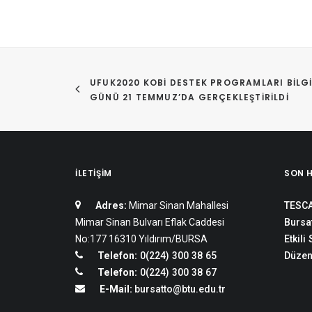
UFUK2020 KOBİ DESTEK PROGRAMLARI BILGI
GÜNÜ 21 TEMMUZ’DA GERÇEKLEŞTIRILDI
İLETIŞIM
SON 
Adres:
Mimar Sinan Mahallesi
TESCA
Mimar Sinan Bulvarı Eflak Caddesi
Bursat
No:177 16310 Yıldırım/BURSA
Etkili
Telefon:
0(224) 300 38 65
Düzen
Telefon:
0(224) 300 38 67
E-Mail:
bursatto@btu.edu.tr