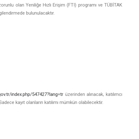
ı zorunlu olan Yeniliğe Hızlı Erişim (FTI) programı ve TÜBİTAK
gilendirmede bulunulacaktır.
.gov.tr/index.php/547427?lang=tr
üzerinden alınacak, katılımcı
r. Sadece kayıt olanların katılımı mümkün olabilecektir.