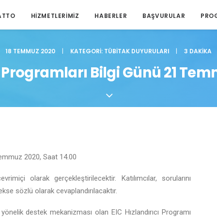
ATTO
HIZMETLERIMIZ
HABERLER
BAŞVURULAR
PRO
18 TEMMUZ 2020
|
KATEGORI:
TÜBITAK DUYURULARI
|
3 DAKIKA
 Programları Bilgi Günü 21 Te
emmuz 2020, Saat 14.00
imiçi olarak gerçekleştirilecektir. Katılımcılar, sorularını
rekse sözlü olarak cevaplandırılacaktır.
yönelik destek mekanizması olan EIC Hızlandırıcı Programı