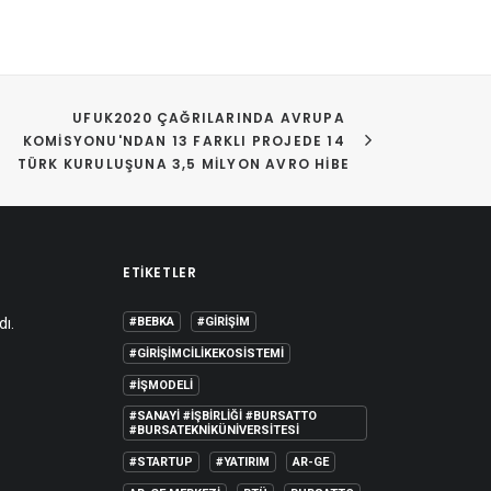
UFUK2020 ÇAĞRILARINDA AVRUPA 
KOMISYONU'NDAN 13 FARKLI PROJEDE 14 
TÜRK KURULUŞUNA 3,5 MILYON AVRO HIBE
ETIKETLER
dı.
#BEBKA
#GIRIŞIM
#GIRIŞIMCILIKEKOSISTEMI
#IŞMODELI
#SANAYI #IŞBIRLIĞI #BURSATTO
#BURSATEKNIKÜNIVERSITESI
#STARTUP
#YATIRIM
AR-GE