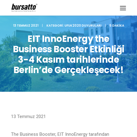
13 TEMMUZ 2021
|
KATEGORI:
UFUK2020 DUYURULARI
|
5 DAKIKA
EIT InnoEnergy the
Business Booster Etkinliği
3-4 Kasım tarihlerinde
Berlin’de Gerçekleşecek!
Site içi arama
13 Temmuz 2021
The Business Booster, EIT InnoEnergy tarafından