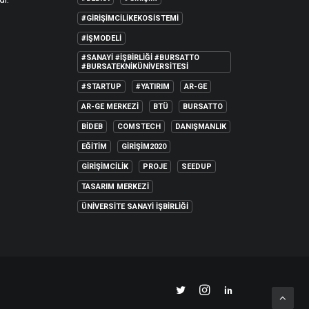
#GIRIŞIMCILIKEKOSISTEMI
#IŞMODELI
#SANAYI #IŞBIRLIĞI #BURSATTO
#BURSATEKNIKÜNIVERSITESI
#STARTUP
#YATIRIM
AR-GE
AR-GE MERKEZI
BTÜ
BURSATTO
BİDEB
COMSTECH
DANIŞMANLIK
EĞITIM
GIRIŞIM2020
GIRIŞIMCILIK
PROJE
SEEDUP
TASARIM MERKEZI
ÜNIVERSITE SANAYI İŞBIRLIĞI