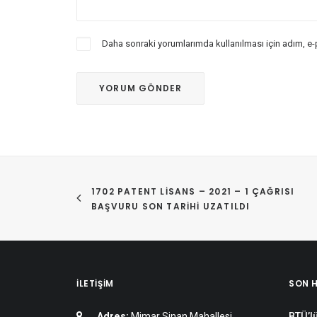
Daha sonraki yorumlarımda kullanılması için adım, e-
1702 PATENT LISANS – 2021 – 1 ÇAĞRISI 
BAŞVURU SON TARIHI UZATILDI
İLETIŞIM
SON 
Adres:
Mimar Sinan Mahallesi
BTÜ’lü