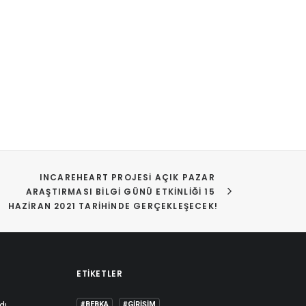
INCAREHEART PROJESI AÇIK PAZAR 
ARAŞTIRMASI BILGI GÜNÜ ETKINLIĞI 15 
HAZIRAN 2021 TARIHINDE GERÇEKLEŞECEK!
ETIKETLER
dı.
#BEBKA
#GIRIŞIM