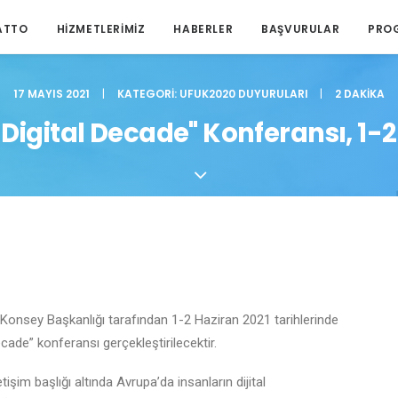
ATTO
HIZMETLERIMIZ
HABERLER
BAŞVURULAR
PRO
17 MAYIS 2021
|
KATEGORI:
UFUK2020 DUYURULARI
|
2 DAKIKA
 Digital Decade" Konferansı, 1-2
 Konsey Başkanlığı tarafından 1-2 Haziran 2021 tarihlerinde
Decade” konferansı gerçekleştirilecektir.
tişim başlığı altında Avrupa’da insanların dijital