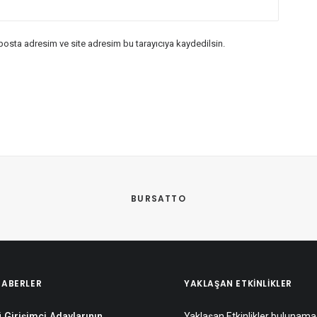
posta adresim ve site adresim bu tarayıcıya kaydedilsin.
BURSATTO
HABERLER
YAKLAŞAN ETKINLIKLER
 Girişimci Adaylarının
Yaklaşan Etkinlikler bulunama