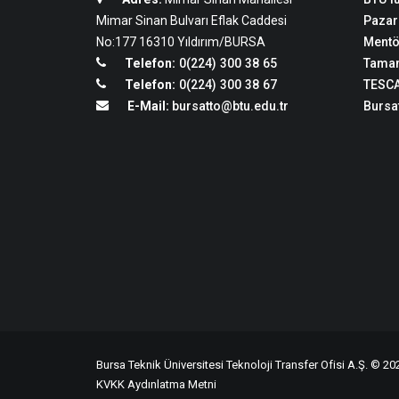
Mimar Sinan Bulvarı Eflak Caddesi
Pazar
No:177 16310 Yıldırım/BURSA
Mentö
Telefon:
0(224) 300 38 65
Tamam
Telefon:
0(224) 300 38 67
TESCA
E-Mail:
bursatto@btu.edu.tr
Bursat
Bursa Teknik Üniversitesi Teknoloji Transfer Ofisi A.Ş. © 202
KVKK Aydınlatma Metni