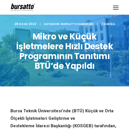
28 OCAK 2022
|
KATEGORI:
BURSATTO HABERLERI
|
2 DAKIKA
Mikro ve Küçük
İşletmelere Hızlı Destek
Programının Tanıtımı
BTÜ’de Yapıldı
Site içi arama
Bursa Teknik Üniversitesi’nde (BTÜ) Küçük ve Orta
Ölçekli İşletmeleri Geliştirme ve
Destekleme İdaresi Başkanlığı (KOSGEB) tarafından,