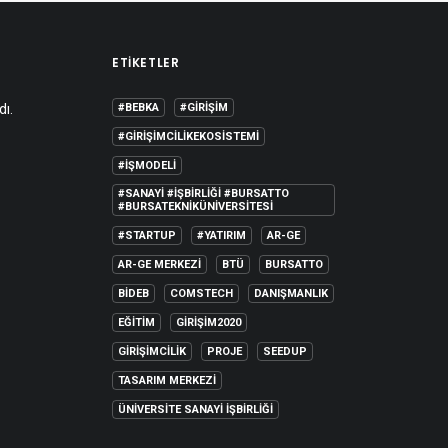
ETIKETLER
dı.
#BEBKA
#GIRIŞIM
#GIRIŞIMCILIKEKOSISTEMI
#IŞMODELI
#SANAYI #IŞBIRLIĞI #BURSATTO
#BURSATEKNIKÜNIVERSITESI
#STARTUP
#YATIRIM
AR-GE
AR-GE MERKEZI
BTÜ
BURSATTO
BİDEB
COMSTECH
DANIŞMANLIK
EĞITIM
GIRIŞIM2020
GIRIŞIMCILIK
PROJE
SEEDUP
TASARIM MERKEZI
ÜNIVERSITE SANAYI İŞBIRLIĞI