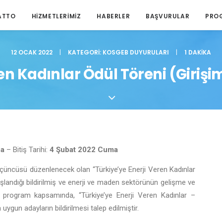
ATTO
HIZMETLERIMIZ
HABERLER
BAŞVURULAR
PRO
12 OCAK 2022
|
KATEGORI:
KOSGEB DUYURULARI
|
1 DAKIKA
ren Kadınlar Ödül Töreni (Girişi
ba
– Bitiş Tarihi:
4 Şubat 2022 Cuma
l üçüncüsü düzenlenecek olan “Türkiye’ye Enerji Veren Kadınlar
şlandığı bildirilmiş ve enerji ve maden sektörünün gelişme ve
program kapsamında, “Türkiye’ye Enerji Veren Kadınlar –
uygun adayların bildirilmesi talep edilmiştir.