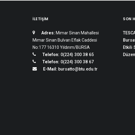
İLETIŞIM
SON 
Adres:
Mimar Sinan Mahallesi
TESCA
Mimar Sinan Bulvarı Eflak Caddesi
Bursat
No:177 16310 Yıldırım/BURSA
Etkili
Telefon:
0(224) 300 38 65
Düzen
Telefon:
0(224) 300 38 67
E-Mail:
bursatto@btu.edu.tr